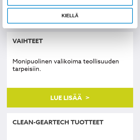
LUE LISÄÄ
KIELLÄ
VAIHTEET
Monipuolinen valikoima teollisuuden
tarpeisiin.
LUE LISÄÄ
CLEAN-GEARTECH TUOTTEET