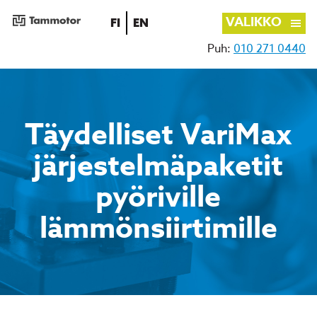
VALIKKO
SUOMI
ENGLISH
FI
EN
Puh:
010 271 0440
Siirry
sisältöön
Täydelliset VariMax
järjestelmäpaketit
pyöriville
lämmönsiirtimille