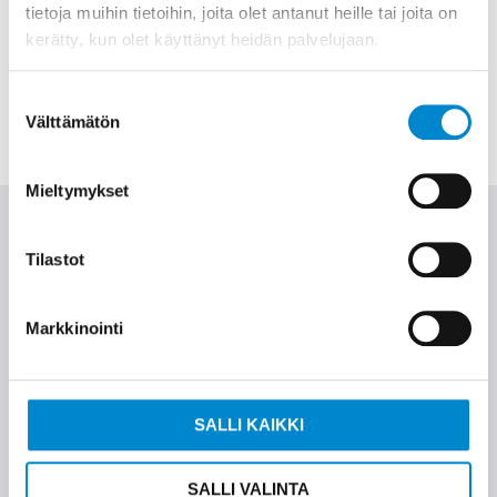
tietoja muihin tietoihin, joita olet antanut heille tai joita on
kerätty, kun olet käyttänyt heidän palvelujaan.
LUE LISÄÄ
Suostumuksen
Välttämätön
valinta
Mieltymykset
Tilastot
Tuotekategoriat
Markkinointi
SÄHKÖ­­MOOTTORIT
SALLI KAIKKI
WEG moottorit suoraan varastosta.
SALLI VALINTA