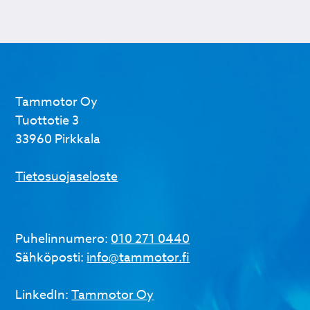
Tammotor Oy
Tuottotie 3
33960 Pirkkala
Tietosuojaseloste
Puhelinnumero:
010 271 0440
Sähköposti:
info@tammotor.fi
LinkedIn:
Tammotor Oy