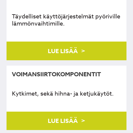
Täydelliset käyttöjärjestelmät pyöriville
lämmönvaihtimille.
LUE LISÄÄ
VOIMANSIIRTO­KOMPONENTIT
Kytkimet, sekä hihna- ja ketjukäytöt.
LUE LISÄÄ