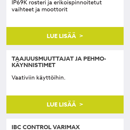
IP69K rosteri ja erikoispinnoitetut
vaihteet ja moottorit
LUE LISÄÄ
TAAJUUS­­­MUUTTAJAT JA PEHMO­
KÄYNNISTIMET
Vaativiin käyttöihin.
LUE LISÄÄ
IBC CONTROL VARIMAX