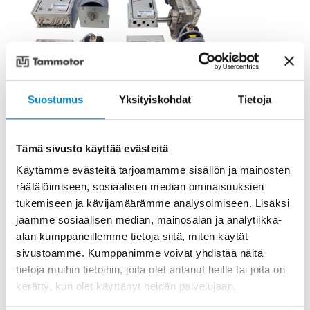
Suostumus
Yksityiskohdat
Tietoja
Tämä sivusto käyttää evästeitä
Käytämme evästeitä tarjoamamme sisällön ja mainosten
räätälöimiseen, sosiaalisen median ominaisuuksien
VariMax
tukemiseen ja kävijämäärämme analysoimiseen. Lisäksi
jaamme sosiaalisen median, mainosalan ja analytiikka-
alan kumppaneillemme tietoja siitä, miten käytät
READ MORE
sivustoamme. Kumppanimme voivat yhdistää näitä
tietoja muihin tietoihin, joita olet antanut heille tai joita on
kerätty, kun olet käyttänyt heidän palvelujaan.