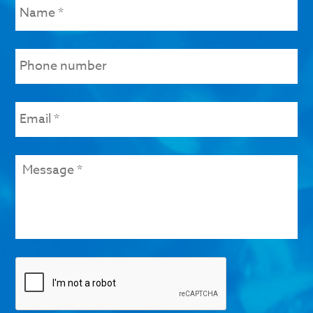
Phone
number
Email
*
Message
*
Check