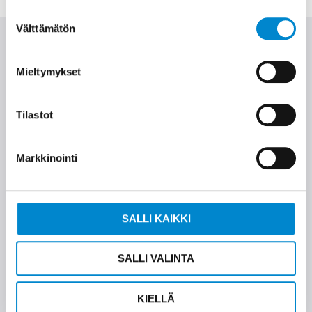
Suostumuksen
Välttämätön
valinta
Product categories
Mieltymykset
Tilastot
ELECTRIC MOTORS
Markkinointi
WEG motors directly from stock.
SALLI KAIKKI
READ MORE
SALLI VALINTA
KIELLÄ
GEARS