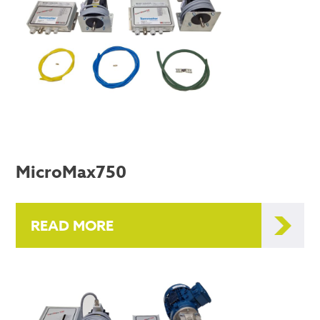
MicroMax750
READ MORE