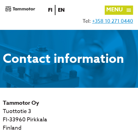
MENU
SUOMI
ENGLISH
FI
EN
Tel:
+358 10 271 0440
Skip
to
content
Contact information
Tammotor Oy
Tuottotie 3
FI-33960 Pirkkala
Finland