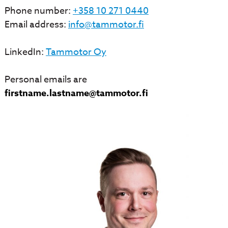
Phone number:
+358 10 271 0440
Email address:
info@tammotor.fi
LinkedIn:
Tammotor Oy
Personal emails are
firstname.lastname@tammotor.fi