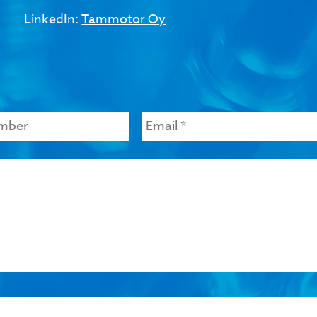
LinkedIn:
Tammotor Oy
Email
*