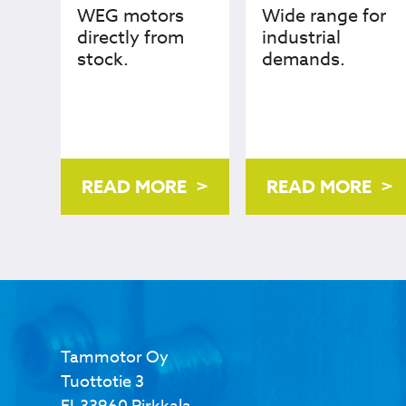
WEG motors
Wide range for
directly from
industrial
stock.
demands.
READ MORE
READ MORE
Tammotor Oy
Tuottotie 3