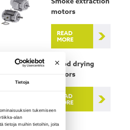
Smoke extraction
motors
READ
MORE
Wood drying
motors
Tietoja
READ
MORE
 ominaisuuksien tukemiseen
tiikka-alan
ietoja muihin tietoihin, joita