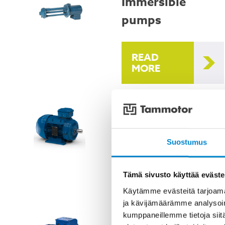
Immersible
pumps
READ
MORE
Special voltage
motors
Suostumus
READ
MORE
Tämä sivusto käyttää eväste
Käytämme evästeitä tarjoama
ja kävijämäärämme analysoim
kumppaneillemme tietoja siitä
WEG Electric