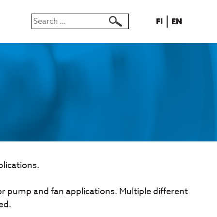
Search
SUOMI
ENGLISH
FI
EN
for:
lications.
r pump and fan applications. Multiple different
ed.