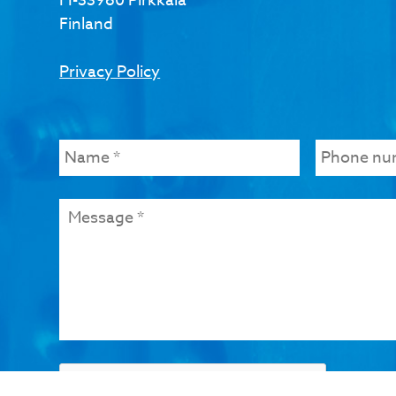
FI-33960 Pirkkala
Finland
Privacy Policy
Name
*
Phone
number
Message
*
Check