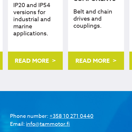
IP20 and IP54
Belt and chain
versions for
drives and
industrial and
couplings.
marine
applications.
READ MORE
READ MORE
Phone number:
+358 10 271 0440
Email:
info@tammotor.fi