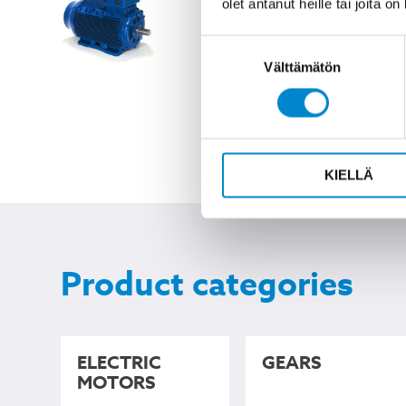
olet antanut heille tai joita o
motors
Suostumuksen
Välttämätön
valinta
READ
MORE
KIELLÄ
Product categories
ELECTRIC
GEARS
MOTORS