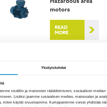
Hazardous area
motors
READ
MORE
Brake motors
Yksityiskohdat
READ
MORE
itä
mme sisällön ja mainosten räätälöimiseen, sosiaalisen median
iseen. Lisäksi jaamme sosiaalisen median, mainosalan ja analy
, miten käytät sivustoamme. Kumppanimme voivat yhdistää näitä t