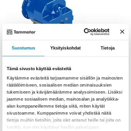
Suostumus
Yksityiskohdat
Tietoja
Tämä sivusto käyttää evästeitä
Käytämme evästeitä tarjoamamme sisällön ja mainosten
Paraller shaft gears
räätälöimiseen, sosiaalisen median ominaisuuksien
tukemiseen ja kävijämäärämme analysoimiseen. Lisäksi
jaamme sosiaalisen median, mainosalan ja analytiikka-
READ MORE
alan kumppaneillemme tietoja siitä, miten käytät
sivustoamme. Kumppanimme voivat yhdistää näitä
tietoja muihin tietoihin, joita olet antanut heille tai joita on
kerätty, kun olet käyttänyt heidän palvelujaan.