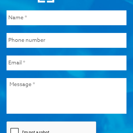
Name
*
Phone
number
Email
*
Message
*
Check