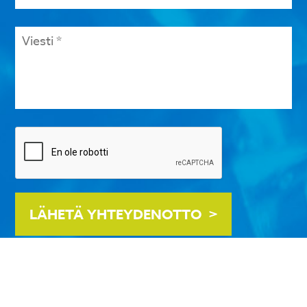
Viesti
*
Tarkistus
LÄHETÄ YHTEYDENOTTO
Tietosuojaselosteemme löydät
täältä
.