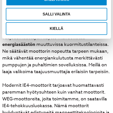
tulisi mitoittaa toimimaan 75–100 prosentin
kuormituksella optimaalisen hyötysuhteen
SALLI VALINTA
saavuttamiseksi. Tämä vaatii tarkkaa
kuormitusanalyysiä ennen moottorin valintaa.
KIELLÄ
Taajuusmuuttajien käyttö mahdollistaa
energiasäästön
muuttuvissa kuormitustilanteissa.
Ne säätävät moottorin nopeutta tarpeen mukaan,
mikä vähentää energiankulutusta merkittävästi
pumppujen ja puhaltimien sovelluksissa. Meillä on
laaja valikoima taajuusmuuttajia erilaisiin tarpeisiin.
Modernit IE4-moottorit tarjoavat huomattavasti
paremman hyötysuhteen kuin vanhat moottorit.
WEG-moottoreita, joita toimitamme, on saatavilla
IE4-tehokkuusluokassa. Nämä moottorit
hyödyntävät edistyneitä magneettiteknologioita ja