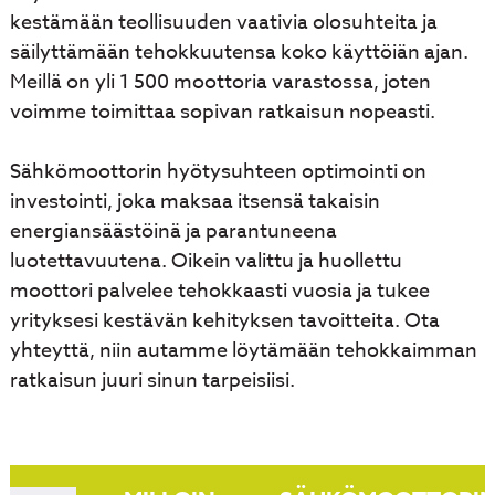
kestämään teollisuuden vaativia olosuhteita ja
säilyttämään tehokkuutensa koko käyttöiän ajan.
Meillä on yli 1 500 moottoria varastossa, joten
voimme toimittaa sopivan ratkaisun nopeasti.
Sähkömoottorin hyötysuhteen optimointi on
investointi, joka maksaa itsensä takaisin
energiansäästöinä ja parantuneena
luotettavuutena. Oikein valittu ja huollettu
moottori palvelee tehokkaasti vuosia ja tukee
yrityksesi kestävän kehityksen tavoitteita. Ota
yhteyttä, niin autamme löytämään tehokkaimman
ratkaisun juuri sinun tarpeisiisi.
Artikkelien