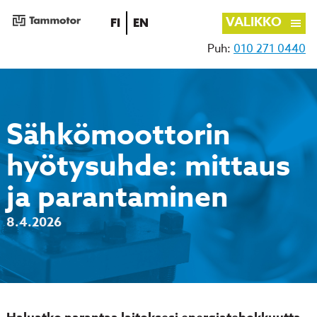
VALIKKO
SUOMI
ENGLISH
FI
EN
Puh:
010 271 0440
Siirry
sisältöön
Sähkömoottorin
hyötysuhde: mittaus
ja parantaminen
8.4.2026