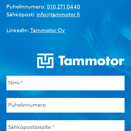
Puhelinnumero:
010 271 0440
Sähköposti:
info@tammotor.fi
LinkedIn:
Tammotor Oy
Nimi
*
Puhelinnumero
Sähköpostiosoite
*