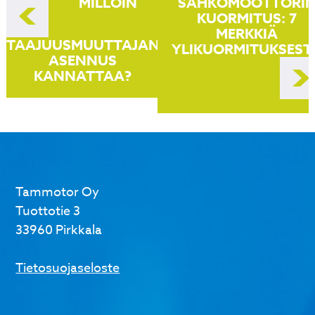
MILLOIN
SÄHKÖMOOTTORI
selaus
KUORMITUS: 7
MERKKIÄ
TAAJUUSMUUTTAJAN
YLIKUORMITUKSEST
ASENNUS
KANNATTAA?
Tammotor Oy
Tuottotie 3
33960 Pirkkala
Tietosuojaseloste