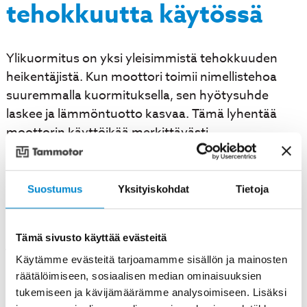
tehokkuutta käytössä
Ylikuormitus on yksi yleisimmistä tehokkuuden
heikentäjistä. Kun moottori toimii nimellistehoa
suuremmalla kuormituksella, sen hyötysuhde
laskee ja lämmöntuotto kasvaa. Tämä lyhentää
moottorin käyttöikää merkittävästi.
Alikuormitus on yhtä haitallista. Kun
teollisuusmoottorit
toimivat alle 50 prosentin
Suostumus
Yksityiskohdat
Tietoja
kuormituksella, niiden hyötysuhde heikkenee
huomattavasti. Tämä on yleistä sovelluksissa,
Tämä sivusto käyttää evästeitä
joissa moottori on ylimitoitettu varmuuden vuoksi.
Käytämme evästeitä tarjoamamme sisällön ja mainosten
räätälöimiseen, sosiaalisen median ominaisuuksien
Huollon laiminlyönti vaikuttaa merkittävästi
tukemiseen ja kävijämäärämme analysoimiseen. Lisäksi
tehokkuuteen. Likaantuneet tuuletuskanavat,