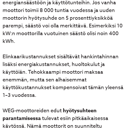
energiansäästöön ja käyttötunteihin. Jos vanha
moottori toimii 8 000 tuntia vuodessa ja uuden
moottorin hyötysuhde on 5 prosenttiyksikköä
parempi, säästö voi olla merkittävä. Esimerkiksi 10
kW:n moottorilla vuotuinen säästö olisi noin 400
kWh.
Elinkaarikustannukset sisältävät hankintahinnan
lisäksi energiakustannukset, huoltokulut ja
käyttöiän. Tehokkaampi moottori maksaa
enemmän, mutta sen alhaisemmat
käyttökustannukset kompensoivat tämän yleensä
1–3 vuodessa.
WEG-moottoreiden edut
hyötysuhteen
parantamisessa
tulevat esiin pitkäaikaisessa
käytössä. Nämä moottorit on suunniteltu