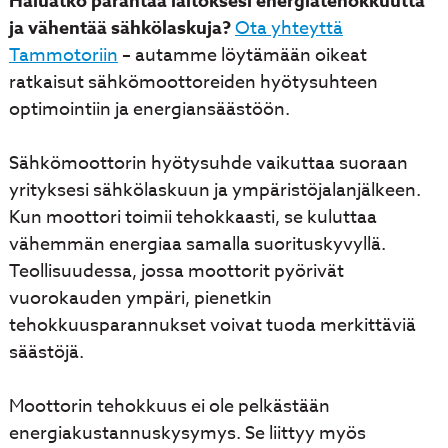
Haluatko parantaa laitoksesi energiatehokkuutta
ja vähentää sähkölaskuja?
Ota yhteyttä
Tammotoriin
– autamme löytämään oikeat
ratkaisut sähkömoottoreiden hyötysuhteen
optimointiin ja energiansäästöön.
Sähkömoottorin hyötysuhde vaikuttaa suoraan
yrityksesi sähkölaskuun ja ympäristöjalanjälkeen.
Kun moottori toimii tehokkaasti, se kuluttaa
vähemmän energiaa samalla suorituskyvyllä.
Teollisuudessa, jossa moottorit pyörivät
vuorokauden ympäri, pienetkin
tehokkuusparannukset voivat tuoda merkittäviä
säästöjä.
Moottorin tehokkuus ei ole pelkästään
energiakustannuskysymys. Se liittyy myös