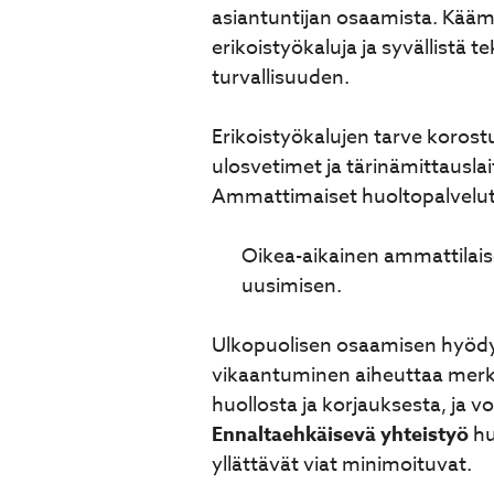
asiantuntijan osaamista. Käämi
erikoistyökaluja ja syvällistä 
turvallisuuden.
Erikoistyökalujen tarve korost
ulosvetimet ja tärinämittauslait
Ammattimaiset huoltopalvelut 
Oikea-aikainen ammattilaise
uusimisen.
Ulkopuolisen osaamisen hyödynt
vikaantuminen aiheuttaa merki
huollosta ja korjauksesta, ja 
Ennaltaehkäisevä yhteistyö
hu
yllättävät viat minimoituvat.