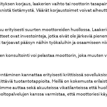
tyksen korjaus, laakerien vaihto tai roottorin tasapai
teknistä tietämystä. Väärät korjaustoimet voivat aiheutt
uu erityisesti suurten moottoreiden huollossa. Laaker
teet ovat investointeja, jotka eivät ole järkeviä pienemm
tarjoavat pääsyn näihin työkaluihin ja osaamiseen ni
n konsultointi voi pelastaa moottorin, joka muuten va
äminen kannattaa erityisesti kriittisissä sovelluksis
ttäviä tuotantotappioita. Meillä on kokemusta erilai
voimme auttaa sekä akuuteissa vikatilanteissa että huo
oltopalvelujen kanssa varmistaa, että moottoriesi kä