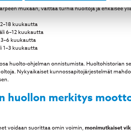
vaa valvontaa ja mittauksia huoltotarpeen määrittäm
tarpeen mukaan, välttää turhia huoltoja ja ehkäisee yllä
12–18 kuukautta
li 6–12 kuukautta
 3–6 kuukautta
i 1–3 kuukautta
sa huolto-ohjelman onnistumista. Huoltohistorian seu
oltoja. Nykyaikaiset kunnossapitojärjestelmät mahdoll
sen.
 huollon merkitys mootto
et voidaan suorittaa omin voimin,
monimutkaiset vik