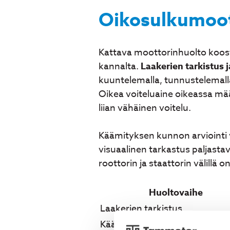
Oikosulkumoott
Kattava moottorinhuolto koostu
kannalta.
Laakerien tarkistus j
kuuntelemalla, tunnustelemall
Oikea voiteluaine oikeassa määrä
liian vähäinen voitelu.
Käämityksen kunnon arviointi 
visuaalinen tarkastus paljast
roottorin ja staattorin välillä 
Huoltovaihe
Laakerien tarkistus
Käämityksen testaus