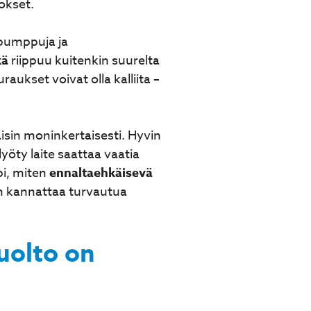
okset.
 pumppuja ja
kä
riippuu kuitenkin suurelta
ukset voivat olla kalliita –
aisin moninkertaisesti. Hyvin
öty laite saattaa vaatia
i, miten
ennaltaehkäisevä
in kannattaa turvautua
uolto on