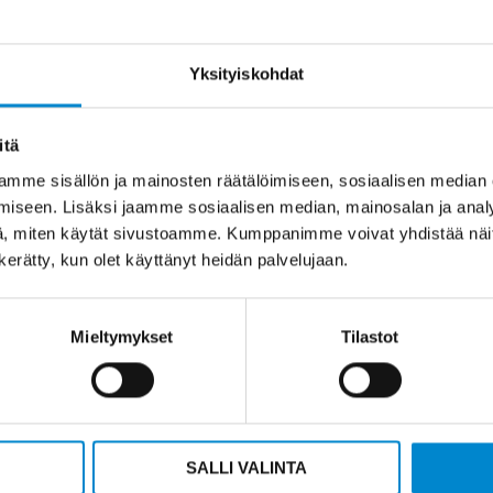
12 kuukautta
Väli kaikissa suunniss
3 kuukautta
Kiinnitykset, tasapain
Yksityiskohdat
ää kiinnityspulttien tarkistuksen sekä tuuletinsiipien 
Likaantuneet jäähdytysrivat voivat nostaa moottorin kä
itä
ttöikää merkittävästi.
mme sisällön ja mainosten räätälöimiseen, sosiaalisen median
iseen. Lisäksi jaamme sosiaalisen median, mainosalan ja analy
ujen optimointi teollisuus
, miten käytät sivustoamme. Kumppanimme voivat yhdistää näitä t
n kerätty, kun olet käyttänyt heidän palvelujaan.
e yksiselitteistä, vaan riippuu monista tekijöistä.
Käyt
Mieltymykset
Tilastot
ristössä toimiva moottori tarvitsee tiheämpää huoltoa
ä ja vaihtelevuus, ympäristön lämpötila ja kosteus 
t tulevat esiin erityisesti suurissa teollisuuslaitok
SALLI VALINTA