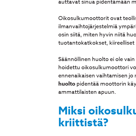
auttavat sinua pidentämään mo
Oikosulkumoottorit ovat teolli
ilmanvaihtojärjestelmiä ympär
osin siitä, miten hyvin niitä 
tuotantokatkokset, kiireelliset 
Säännöllinen huolto ei ole vai
hoidettu oikosulkumoottori voi
ennenaikaisen vaihtamisen jo
huolto
pidentää moottorin käyt
ammattilaisten apuun.
Miksi oikosulk
kriittistä?