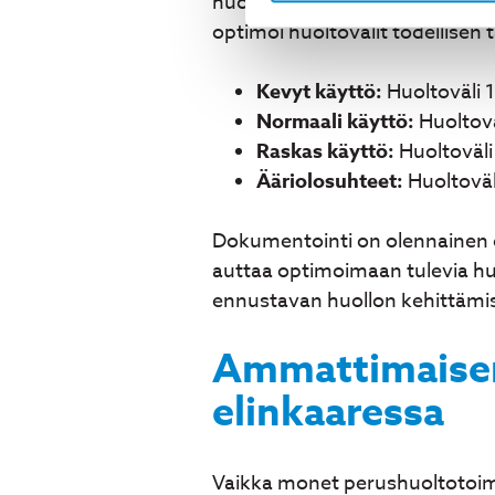
huolto (CBM) hyödyntää jatku
optimoi huoltovälit todellisen 
Kevyt käyttö:
Huoltoväli 
Normaali käyttö:
Huoltovä
Raskas käyttö:
Huoltoväli
Ääriolosuhteet:
Huoltoväl
Dokumentointi on olennainen o
auttaa optimoimaan tulevia hu
ennustavan huollon kehittämi
Ammattimaisen
elinkaaressa
Vaikka monet perushuoltotoim