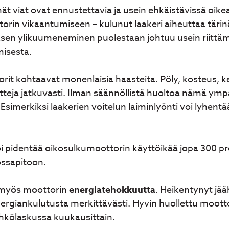
 viat ovat ennustettavia ja usein ehkäistävissä oikeal
orin vikaantumiseen – kulunut laakeri aiheuttaa tärinä
ksen ylikuumeneminen puolestaan johtuu usein riitt
misesta.
it kohtaavat monenlaisia haasteita. Pöly, kosteus, ke
teja jatkuvasti. Ilman säännöllistä huoltoa nämä ympä
 Esimerkiksi laakerien voitelun laiminlyönti voi lyhent
i pidentää oikosulkumoottorin käyttöikää jopa 300 pr
ssapitoon.
 myös moottorin
energiatehokkuutta
. Heikentynyt jää
rgiankulutusta merkittävästi. Hyvin huollettu moottor
hkölaskussa kuukausittain.