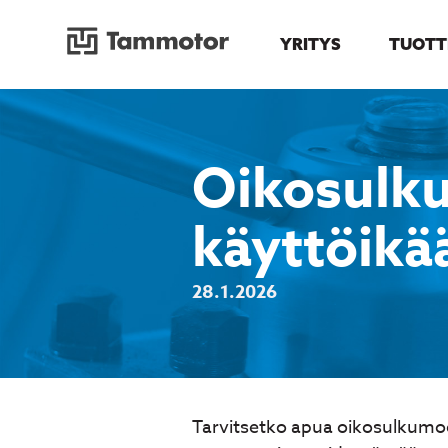
YRITYS
TUOTT
Siirry
sisältöön
Oikosulku
käyttöikä
28.1.2026
Tarvitsetko apua oikosulkumoo