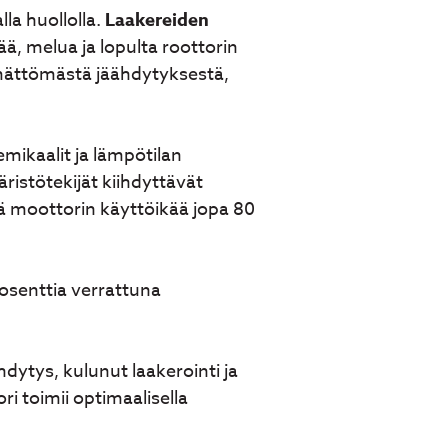
la huollolla.
Laakereiden
ä, melua ja lopulta roottorin
ämättömästä jäähdytyksestä,
mikaalit ja lämpötilan
ristötekijät kiihdyttävät
ää moottorin käyttöikää jopa 80
osenttia verrattuna
hdytys, kulunut laakerointi ja
i toimii optimaalisella