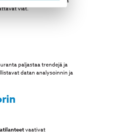
isessä. Tämä lähestymistapa
ttävät viat.
ranta paljastaa trendejä ja
istavat datan analysoinnin ja
rin
atilanteet
vaativat