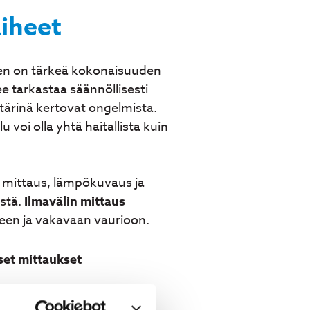
iheet
inen on tärkeä kokonaisuuden
 tarkastaa säännöllisesti
tärinä kertovat ongelmista.
u voi olla yhtä haitallista kuin
n mittaus, lämpökuvaus ja
istä.
Ilmavälin mittaus
ukseen ja vakavaan vaurioon.
iset mittaukset
ämpökuvaus