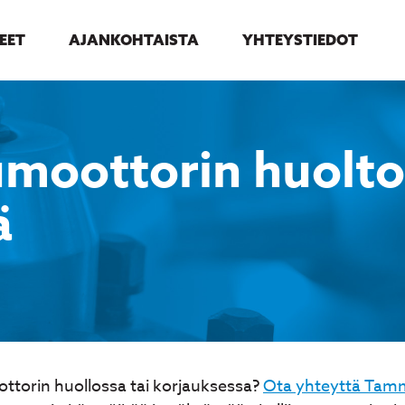
EET
AJANKOHTAISTA
YHTEYSTIEDOT
moottorin huolto
ä
ttorin huollossa tai korjauksessa?
Ota yhteyttä Tamm