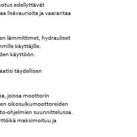
notus edellyttävät
aa lisävaurioita ja vaarantaa
ien lämmittimet, hydrauliset
ille käyttäjille.
iden käyttöön.
atisi täydellisen
sa, joissa moottorin
sten oikosulkumoottoreiden
lto-ohjelmien suunnittelussa.
yttöikä maksimoituu ja