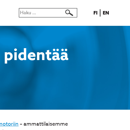
Haku:
SUOMI
ENGLISH
FI
EN
 pidentää
otoriin
– ammattilaisemme