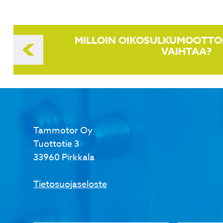
Artikkelien
MILLOIN OIKOSULKUMOOTTO
selaus
VAIHTAA?
Tammotor Oy
Tuottotie 3
33960 Pirkkala
Tietosuojaseloste
Nimi
*
Puhelinn