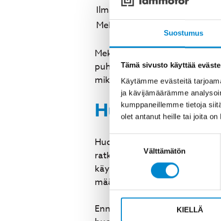
Ilmavälin mittaus
Mekaaninen tarkistus
Suostumus
Mekaanisten osien huolto sisält
puhdistuksen ja tarkastuksen. 
Tämä sivusto käyttää eväste
mikä lyhentää käämityksen käy
Käytämme evästeitä tarjoama
ja kävijämäärämme analysoim
Huoltoaikataul
kumppaneillemme tietoja siitä
olet antanut heille tai joita o
Suostumuksen
Huoltovälin määrittäminen ei ol
Välttämätön
valinta
ratkaisevasti: pölyisessä ympä
käytettävä. Kuormituksen määr
määrittävät huoltotarpeen.
Ennakoivan kunnossapidon hyödy
KIELLÄ