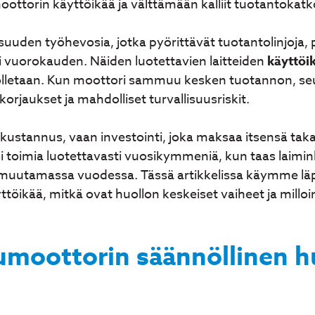
ottorin käyttöikää ja välttämään kalliit tuotantokatk
suuden työhevosia, jotka pyörittävät tuotantolinjoja,
i vuorokauden. Näiden luotettavien laitteiden
käyttöi
huolletaan. Kun moottori sammuu kesken tuotannon, seura
korjaukset ja mahdolliset turvallisuusriskit.
n kustannus, vaan investointi, joka maksaa itsensä tak
 toimia luotettavasti vuosikymmeniä, kun taas laiminly
 muutamassa vuodessa. Tässä artikkelissa käymme läp
töikää, mitkä ovat huollon keskeiset vaiheet ja millo
umoottorin säännöllinen h