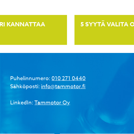
RI KANNATTAA
5 SYYTÄ VALITA
Puhelinnumero:
010 271 0440
Sähköposti:
info@tammotor.fi
LinkedIn:
Tammotor Oy
umero
Sähköpostiosoite
*