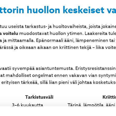
orin huollon keskeiset va
u useista tarkastus- ja huoltovaiheista, joista joka
a voitelu
muodostavat huollon ytimen. Laakereita tulee
a ja mittaamalla. Epänormaali ääni, lämpeneminen tai 
ssä ja oikeaan aikaan on kriittinen tekijä – liika voitel
vaatii syvempää asiantuntemusta. Eristysresistanssi
avat mahdolliset ongelmat ennen vakavan vian syntym
on erityisen tärkeää, sillä liian pieni väli johtaa kosket
Tarkistusväli
Kriitt
3–6 kuukautta
Tärinä, lämpötila, ääni
6–12 kuukautta
Eristysresistanssi, l