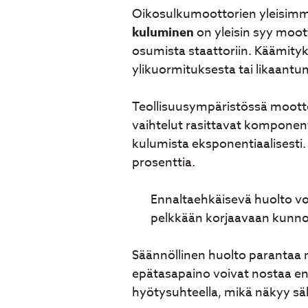
Oikosulkumoottorien yleisimmät
kuluminen
on yleisin syy moott
osumista staattoriin. Käämity
ylikuormituksesta tai likaantu
Teollisuusympäristössä moottor
vaihtelut rasittavat komponent
kulumista eksponentiaalisesti.
prosenttia.
Ennaltaehkäisevä huolto vo
pelkkään korjaavaan kunno
Säännöllinen huolto parantaa
epätasapaino voivat nostaa ene
hyötysuhteella, mikä näkyy sä