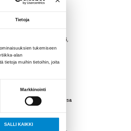
a
otus
Tietoja
ja jäähdytysripojen
yttölämpötilaa kriittisesti,
 ominaisuuksien tukemiseen
tiikka-alan
käytössä
ietoja muihin tietoihin, joita
töolosuhteet
vaikuttavat
Markkinointi
 kuin puhtaassa tilassa
sekä käyntiaika vuorokaudessa
sissa. Kuntoon perustuva
SALLI KAIKKI