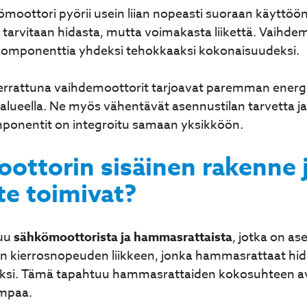
moottori pyörii usein liian nopeasti suoraan käyttöön.
sa tarvitaan hidasta, mutta voimakasta liikettä. Vaihd
komponenttia yhdeksi tehokkaaksi kokonaisuudeksi.
verrattuna vaihdemoottorit tarjoavat paremman ener
alueella. Ne myös vähentävät asennustilan tarvetta ja
mponentit on integroitu samaan yksikköön.
ottorin sisäinen rakenne 
te toimivat?
tuu
sähkömoottorista ja hammasrattaista
, jotka on a
n kierrosnopeuden liikkeen, jonka hammasrattaat hid
i. Tämä tapahtuu hammasrattaiden kokosuhteen avu
mpaa.