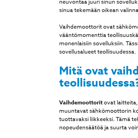
neuvontaa juuri sinun sovellu
sinua tekemään oikean valinn
Vaihdemoottorit ovat sähkömoo
vääntömomenttia teollisuuskä
monenlaisiin sovelluksiin. Täss
sovellusalueet teollisuudessa.
Mitä ovat vaihd
teollisuudessa
Vaihdemoottorit
ovat laitteit
muuntavat sähkömoottorin k
tuottavaksi liikkeeksi. Tämä te
nopeudensäätöä ja suurta voi