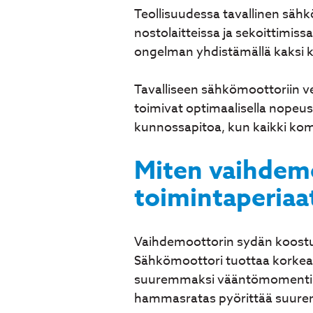
Teollisuudessa tavallinen sähkö
nostolaitteissa ja sekoittimis
ongelman yhdistämällä kaksi 
Tavalliseen sähkömoottoriin 
toimivat optimaalisella nopeus
kunnossapitoa, kun kaikki ko
Miten vaihdemo
toimintaperiaa
Vaihdemoottorin sydän koos
Sähkömoottori tuottaa korkea
suuremmaksi vääntömomentiks
hammasratas pyörittää suure