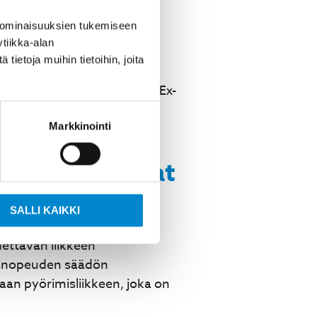
arjoavat joustavuutta, kun
 ominaisuuksien tukemiseen
et on valmistettu
tiikka-alan
en vaativiin olosuhteisiin.
ietoja muihin tietoihin, joita
rru, ja räjähdysturvallisia Ex-
hteet ja
Markkinointi
ottorit sopivat
SALLI KAIKKI
dettävän liikkeen
ausnopeuden säädön
an pyörimisliikkeen, joka on