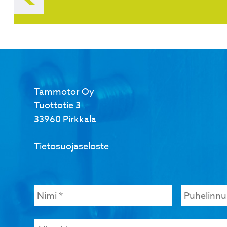
selaus
Tammotor Oy
Tuottotie 3
33960 Pirkkala
Tietosuojaseloste
Nimi
*
Puhelinn
Viesti
*