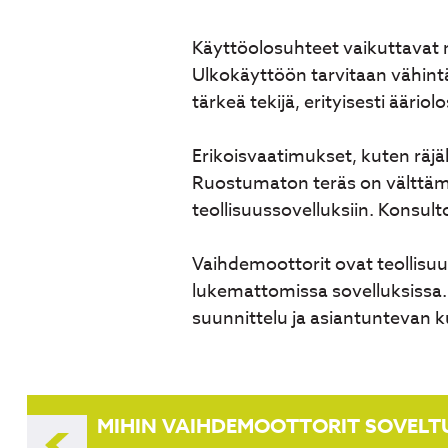
Käyttöolosuhteet vaikuttavat m
Ulkokäyttöön tarvitaan vähintä
tärkeä tekijä, erityisesti ääriol
Erikoisvaatimukset, kuten räjä
Ruostumaton teräs on välttämät
teollisuussovelluksiin. Konsulto
Vaihdemoottorit ovat teollisu
lukemattomissa sovelluksissa. 
suunnittelu ja asiantuntevan k
Artikkelien
MIHIN VAIHDEMOOTTORIT SOVELT