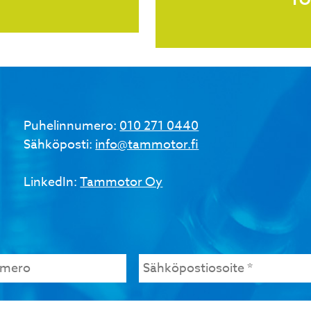
Puhelinnumero:
010 271 0440
Sähköposti:
info@tammotor.fi
LinkedIn:
Tammotor Oy
umero
Sähköpostiosoite
*