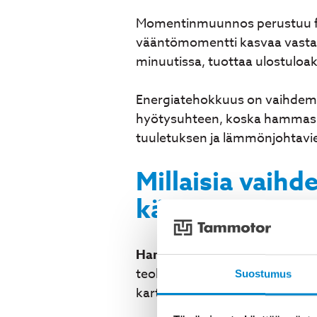
Momentinmuunnos perustuu fys
vääntömomentti kasvaa vastaava
minuutissa, tuottaa ulostuloa
Energiatehokkuus on vaihdemo
hyötysuhteen, koska hammasrat
tuuletuksen ja lämmönjohtavien
Millaisia vaih
käytetään?
Hammasvaihdemoottorit
ovat
teollisuussovelluksiin tarjote
Suostumus
kartiohammasrattaita muuttama