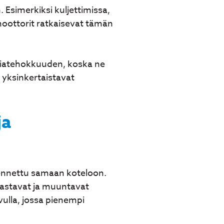
 Esimerkiksi kuljettimissa,
emoottorit ratkaisevat tämän
giatehokkuuden, koska ne
 yksinkertaistavat
ja
sennettu samaan koteloon.
astavat ja muuntavat
lla, jossa pienempi