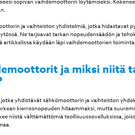
kseesi sopivan vaihdemoottorin löytämiseksi. Kokene
an.
ttorin ja vaihteiston yhdistelmiä, jotka hidastavat p
ytössä. Ne tarjoavat tarkan nopeudensäädön ja teho
ä artikkelissa käydään läpi vaihdemoottorien toimintap
emoottorit ja miksi niitä t
?
a, jotka yhdistävät sähkömoottorin ja vaihteiston yhde
orkean kierrosnopeuden hitaammaksi, mutta suur
kee niistä välttämättömiä teollisuussovelluksissa, jois
maa.