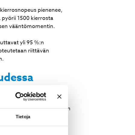
 kierrosnopeus pienenee,
 pyörii 1500 kierrosta
aisen vääntömomentin.
ttavat yli 95 %:n
teutetaan riittävän
n.
uudessa
voimaa. Ne sopivat useimpiin
moottorit käyttävät
Tietoja
istä ahtaissa tiloissa.