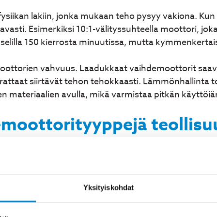
iikan lakiin, jonka mukaan teho pysyy vakiona. Kun
sti. Esimerkiksi 10:1-välityssuhteella moottori, joka
kselilla 150 kierrosta minuutissa, mutta kymmenkert
ottorien vahvuus. Laadukkaat vaihdemoottorit saavu
taat siirtävät tehon tehokkaasti. Lämmönhallinta to
 materiaalien avulla, mikä varmistaa pitkän käyttöiä
demoottorityyppejä teollis
 yleisin tyyppi, jossa suorat hammasrattaat siirtävät 
n hyvän hyötysuhteen ja luotettavuuden. Kartiovaihde
Yksityiskohdat
an voimansiirron suuntaa 90 astetta, mikä on hyödyll