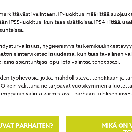
erkittävästi valintaan. IP-luokitus määrittää suojauk
än IP55-luokitus, kun taas sisätiloissa IP54 riittää us
osuhteissa.
hdysturvallisuus, hygieenisyys tai kemikaalinkestävyys
ön elintarviketeollisuudessa, kun taas tavallinen val
i aina asiantuntijaa lopullista valintaa tehdessäsi.
uden työhevosia, jotka mahdollistavat tehokkaan ja ta
Oikein valittuna ne tarjoavat vuosikymmeniä luotetta
umppanin valinta varmistavat parhaan tuloksen investo
UVAT PARHAITEN?
MIKÄ ON 
TO