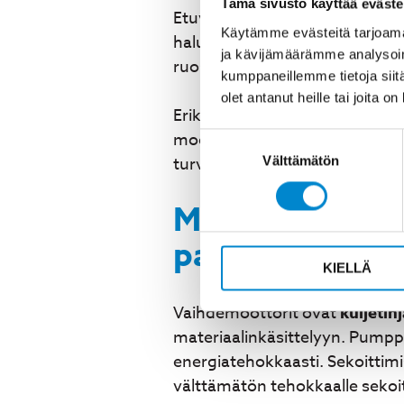
Tämä sivusto käyttää eväste
Etuvaihteet ovat erillisiä vaih
Käytämme evästeitä tarjoama
halutaan muuttaa olemassa olev
ja kävijämäärämme analysoim
ruostumattomasta teräksestä, mi
kumppaneillemme tietoja siitä
olet antanut heille tai joita o
Erikoisratkaisut sisältävät muu
moottoreita vaarallisiin ympär
Suostumuksen
turvallisuusvaatimukset.
Välttämätön
valinta
Mihin teollisu
parhaiten?
KIELLÄ
Vaihdemoottorit ovat
kuljetin
materiaalinkäsittelyyn. Pump
energiatehokkaasti. Sekoittim
välttämätön tehokkaalle sekoit