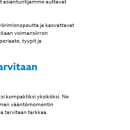
et asiantuntijamme auttavat
yörimisnopeutta ja kasvattavat
kkaan voimansiirron
eriaate, tyypit ja
arvitaan
ksi kompaktiksi yksiköksi. Ne
emman vääntömomentin
sa tarvitaan tarkkaa