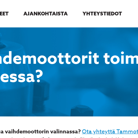
EET
AJANKOHTAISTA
YHTEYSTIEDOT
hdemoottorit toim
dessa?
ua vaihdemoottorin valinnassa?
Ota yhteyttä Tammot