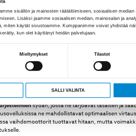
itä
teita, jotka voidaan kytkeä tavalliseen moottoriin. Ne t
mme sisällön ja mainosten räätälöimiseen, sosiaalisen median
an laitteiston välityssuhdetta. Täysrosteriset vaihte
iseen. Lisäksi jaamme sosiaalisen median, mainosalan ja analy
kä tekee niistä sopivia elintarvike- ja lääketeollisuud
, miten käytät sivustoamme. Kumppanimme voivat yhdistää näitä t
n kerätty, kun olet käyttänyt heidän palvelujaan.
n muassa jarrumoottoreita, joissa on integroitu sähköja
istöihin. Näiden valinnan perusteena ovat käyttöolosu
Mieltymykset
Tilastot
uden sovelluksiin vaihdemo
SALLI VALINTA
järjestelmien
sydän, jossa ne tarjoavat tasaisen ja sää
pusovelluksissa ne mahdollistavat optimaalisen virt
issa vaihdemoottorit tuottavat hitaan, mutta voimakka
ukselle.