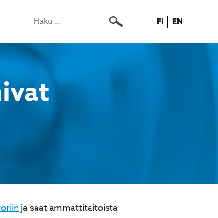
Haku:
SUOMI
ENGLISH
FI
EN
ivat
oriin
ja saat ammattitaitoista