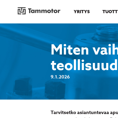
YRITYS
TUOTT
Siirry
sisältöön
Miten vai
teollisuu
9.1.2026
Tarvitsetko asiantuntevaa ap