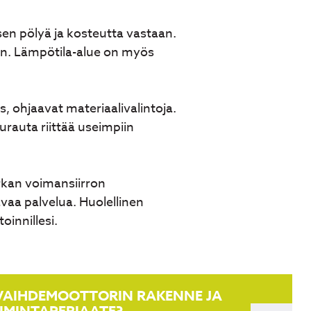
sen pölyä ja kosteutta vastaan.
ein. Lämpötila-alue on myös
, ohjaavat materiaalivalintoja.
urauta riittää useimpiin
rkan voimansiirron
vaa palvelua. Huolellinen
innillesi.
VAIHDEMOOTTORIN RAKENNE JA
IMINTAPERIAATE?