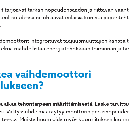
it tarjoavat tarkan nopeudensäädön ja riittävän vää
teollisuudessa ne ohjaavat erilaisia koneita paperiteh
.
demoottorit integroituvat taajuusmuuttajien kanssa
lmä mahdollistaa energiatehokkaan toiminnan ja tar
ikea vaihdemoottori
llukseen?
ta alkaa
tehontarpeen määrittämisestä
. Laske tarvit
si. Välityssuhde määräytyy moottorin perusnopeuden
teesta. Muista huomioida myös kuormituksen luonne: