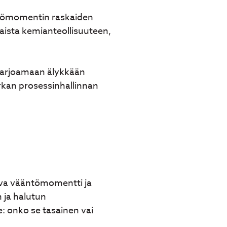
ntömomentin raskaiden
taista kemianteollisuuteen,
 tarjoamaan älykkään
kan prosessinhallinnan
tava vääntömomentti ja
 ja halutun
 onko se tasainen vai