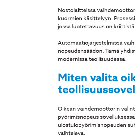
Nostolaitteissa vaihdemoottor
kuormien käsittelyyn. Prosessi
jossa luotettavuus on kriittistä
Automaatiojärjestelmissä vaih
nopeudensäädön. Tämä yhdiste
modernissa teollisuudessa.
Miten valita o
teollisuussove
Oikean vaihdemoottorin valin
pyörimisnopeus sovelluksessa
ulostulopyörimisnopeuden suh
vaihteleva.