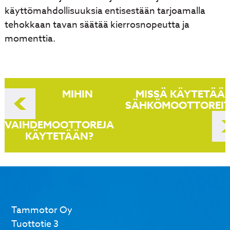
käyttömahdollisuuksia entisestään tarjoamalla
tehokkaan tavan säätää kierrosnopeutta ja
momenttia.
Artikkelien
MIHIN
MISSÄ KÄYTETÄÄ
selaus
SÄHKÖMOOTTOREIT
VAIHDEMOOTTOREJA
KÄYTETÄÄN?
Tammotor Oy
Tuottotie 3