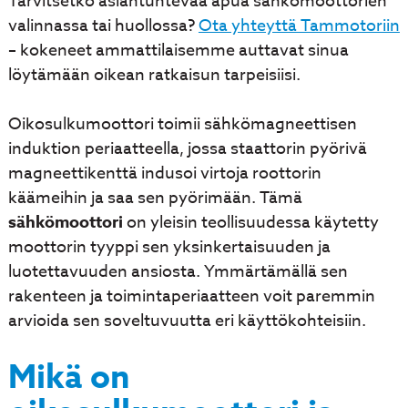
Tarvitsetko asiantuntevaa apua sähkömoottorien
valinnassa tai huollossa?
Ota yhteyttä Tammotoriin
– kokeneet ammattilaisemme auttavat sinua
löytämään oikean ratkaisun tarpeisiisi.
Oikosulkumoottori toimii sähkömagneettisen
induktion periaatteella, jossa staattorin pyörivä
magneettikenttä indusoi virtoja roottorin
käämeihin ja saa sen pyörimään. Tämä
sähkömoottori
on yleisin teollisuudessa käytetty
moottorin tyyppi sen yksinkertaisuuden ja
luotettavuuden ansiosta. Ymmärtämällä sen
rakenteen ja toimintaperiaatteen voit paremmin
arvioida sen soveltuvuutta eri käyttökohteisiin.
Mikä on