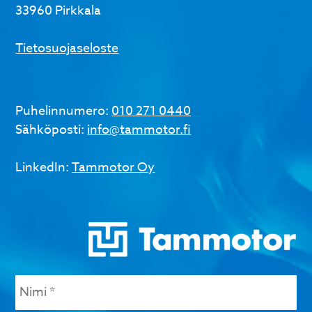
33960 Pirkkala
Tietosuojaseloste
Puhelinnumero:
010 271 0440
Sähköposti:
info@tammotor.fi
LinkedIn:
Tammotor Oy
Nimi
*