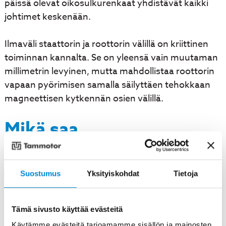
päissä olevat oikosulkurenkaat yhdistävät kaikki
johtimet keskenään.
Ilmaväli staattorin ja roottorin välillä on kriittinen
toiminnan kannalta. Se on yleensä vain muutaman
millimetrin levyinen, mutta mahdollistaa roottorin
vapaan pyörimisen samalla säilyttäen tehokkaan
magneettisen kytkennän osien välillä.
Mikä saa
oikosulkumoottorin
roottorin pyörimään?
Suostumus
Yksityiskohdat
Tietoja
Roottorin pyöriminen syntyy
pyörivän
Tämä sivusto käyttää evästeitä
magneettikentän ja indusoitujen virtojen
välisestä
Käytämme evästeitä tarjoamamme sisällön ja mainosten