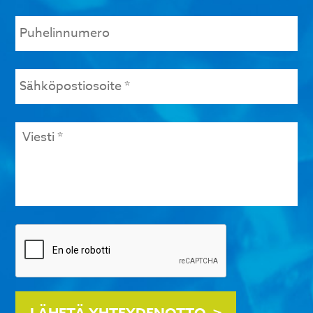
Puhelinnumero
Sähköpostiosoite
*
Viesti
*
Tarkistus
LÄHETÄ YHTEYDENOTTO