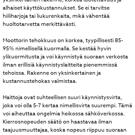
alhaiset käyttökustannukset. Se ei tarvitse
hiiliharjoja tai liukurenkaita, mikä vähentää
huoltotarvetta merkittävästi.
Moottorin tehokkuus on korkea, tyypillisesti 85-
95% nimellisellä kuormalla. Se kestää hyvin
ylikuormitusta ja voi käynnistyä suoraan verkosta
ilman erillisiä käynnistyslaitteita pienemmissä
tehoissa. Rakenne on yksinkertainen ja
kustannustehokas valmistaa.
Haittoja ovat suhteellisen suuri käynnistysvirta,
joka voi olla 5-7 kertaa nimellisvirta suurempi. Tämä
voi aiheuttaa ongelmia heikossa sähköverkossa.
Kierrosnopeuden säätö on haastavaa ilman
taajuusmuuttajaa, koska nopeus riippuu suoraan