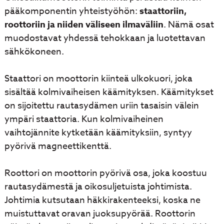
pääkomponentin yhteistyöhön:
staattoriin,
roottoriin ja niiden väliseen ilmaväliin
. Nämä osat
muodostavat yhdessä tehokkaan ja luotettavan
sähkökoneen.
Staattori on moottorin kiinteä ulkokuori, joka
sisältää kolmivaiheisen käämityksen. Käämitykset
on sijoitettu rautasydämen uriin tasaisin välein
ympäri staattoria. Kun kolmivaiheinen
vaihtojännite kytketään käämityksiin, syntyy
pyörivä magneettikenttä.
Roottori on moottorin pyörivä osa, joka koostuu
rautasydämestä ja oikosuljetuista johtimista.
Johtimia kutsutaan häkkirakenteeksi, koska ne
muistuttavat oravan juoksupyörää. Roottorin