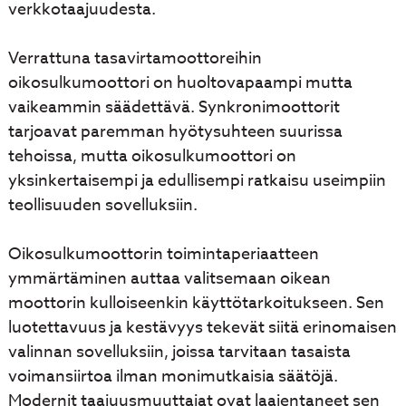
verkkotaajuudesta.
Verrattuna tasavirtamoottoreihin
oikosulkumoottori on huoltovapaampi mutta
vaikeammin säädettävä. Synkronimoottorit
tarjoavat paremman hyötysuhteen suurissa
tehoissa, mutta oikosulkumoottori on
yksinkertaisempi ja edullisempi ratkaisu useimpiin
teollisuuden sovelluksiin.
Oikosulkumoottorin toimintaperiaatteen
ymmärtäminen auttaa valitsemaan oikean
moottorin kulloiseenkin käyttötarkoitukseen. Sen
luotettavuus ja kestävyys tekevät siitä erinomaisen
valinnan sovelluksiin, joissa tarvitaan tasaista
voimansiirtoa ilman monimutkaisia säätöjä.
Modernit taajuusmuuttajat ovat laajentaneet sen