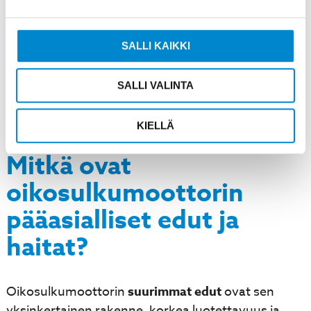
Liukuminen on keskeinen käsite
oikosulkumoottorin toiminnassa. Roottori ei
koskaan saavuta täysin synkronista nopeutta,
SALLI KAIKKI
koska silloin induktio loppuisi ja moottori
pysähtyisi. Tyypillinen liukuminen on 2-5%
SALLI VALINTA
nimellisellä kuormalla, mikä takaa jatkuvan
momentin tuoton.
KIELLÄ
Mitkä ovat
oikosulkumoottorin
pääasialliset edut ja
haitat?
Oikosulkumoottorin
suurimmat edut
ovat sen
yksinkertainen rakenne, korkea luotettavuus ja