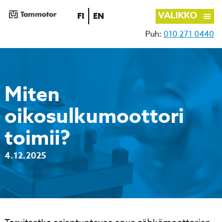
VALIKKO
SUOMI
ENGLISH
FI
EN
Puh:
010 271 0440
Siirry
sisältöön
Miten
oikosulkumoottori
toimii?
4.12.2025