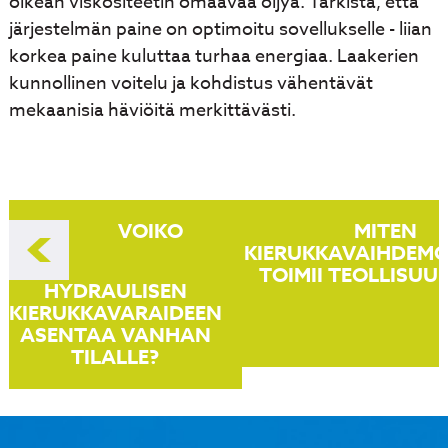
oikean viskositeetin omaavaa öljyä. Tarkista, että
järjestelmän paine on optimoitu sovellukselle - liian
korkea paine kuluttaa turhaa energiaa. Laakerien
kunnollinen voitelu ja kohdistus vähentävät
mekaanisia häviöitä merkittävästi.
Artikkelien
VOIKO
MITEN
selaus
KIERUKKAVAIHDEM
TOIMII TEOLLISUU
HYDRAULISEN
KIERUKKAVARAIDEEN
ASENTAA VANHAN
TILALLE?