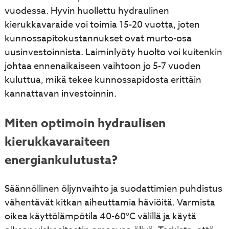
vuodessa. Hyvin huollettu hydraulinen
kierukkavaraide voi toimia 15-20 vuotta, joten
kunnossapitokustannukset ovat murto-osa
uusinvestoinnista. Laiminlyöty huolto voi kuitenkin
johtaa ennenaikaiseen vaihtoon jo 5-7 vuoden
kuluttua, mikä tekee kunnossapidosta erittäin
kannattavan investoinnin.
Miten optimoin hydraulisen
kierukkavaraiteen
energiankulutusta?
Säännöllinen öljynvaihto ja suodattimien puhdistus
vähentävät kitkan aiheuttamia häviöitä. Varmista
oikea käyttölämpötila 40-60°C välillä ja käytä