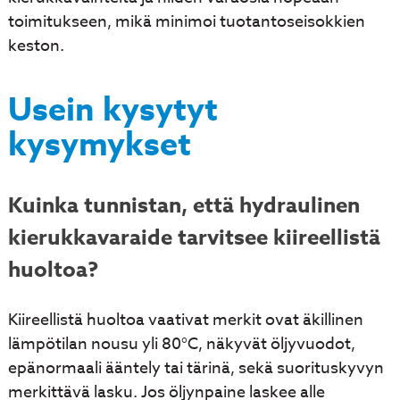
toimitukseen, mikä minimoi tuotantoseisokkien
keston.
Usein kysytyt
kysymykset
Kuinka tunnistan, että hydraulinen
kierukkavaraide tarvitsee kiireellistä
huoltoa?
Kiireellistä huoltoa vaativat merkit ovat äkillinen
lämpötilan nousu yli 80°C, näkyvät öljyvuodot,
epänormaali ääntely tai tärinä, sekä suorituskyvyn
merkittävä lasku. Jos öljynpaine laskee alle