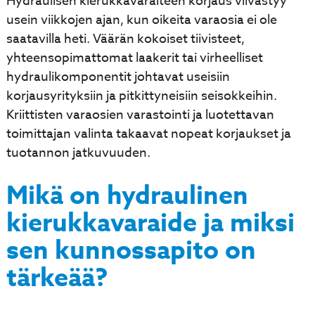
Hydraulisen kierukkavaraiteen korjaus viivästyy
usein viikkojen ajan, kun oikeita varaosia ei ole
saatavilla heti. Väärän kokoiset tiivisteet,
yhteensopimattomat laakerit tai virheelliset
hydraulikomponentit johtavat useisiin
korjausyrityksiin ja pitkittyneisiin seisokkeihin.
Kriittisten varaosien varastointi ja luotettavan
toimittajan valinta takaavat nopeat korjaukset ja
tuotannon jatkuvuuden.
Mikä on hydraulinen
kierukkavaraide ja miksi
sen kunnossapito on
tärkeää?