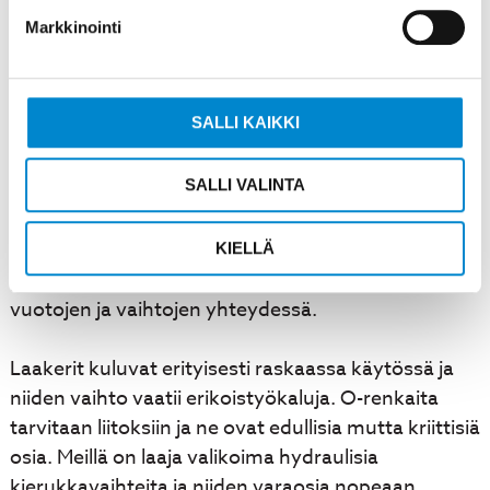
Markkinointi
Tärkeimmät varastoitavat varaosat ovat
tiivistesarjat, suodattimet, hydrauliöljy, laakerit ja
O-renkaat. Nämä kuluvat säännöllisesti ja niiden
SALLI KAIKKI
puuttuminen pysäyttää korjauksen viikkojen ajaksi.
SALLI VALINTA
Tiivistesarjat sisältävät kaikki kriittiset tiivisteet
hydraulisylintereihin ja venttiileihin. Suodattimia
tarvitaan sekä imupuolelle että paluulinjaan öljyn
KIELLÄ
puhtauden ylläpitämiseksi. Hydrauliöljyä kuluu
vuotojen ja vaihtojen yhteydessä.
Laakerit kuluvat erityisesti raskaassa käytössä ja
niiden vaihto vaatii erikoistyökaluja. O-renkaita
tarvitaan liitoksiin ja ne ovat edullisia mutta kriittisiä
osia. Meillä on laaja valikoima hydraulisia
kierukkavaihteita ja niiden varaosia nopeaan