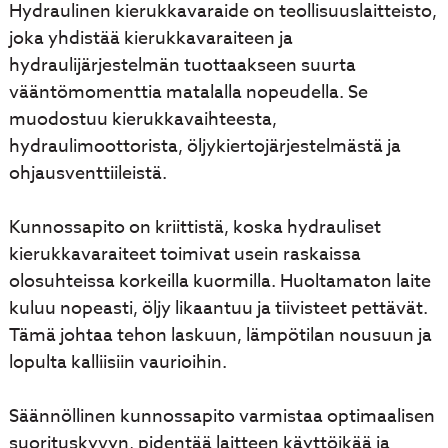
Hydraulinen kierukkavaraide on teollisuuslaitteisto,
joka yhdistää kierukkavaraiteen ja
hydraulijärjestelmän tuottaakseen suurta
vääntömomenttia matalalla nopeudella. Se
muodostuu kierukkavaihteesta,
hydraulimoottorista, öljykiertojärjestelmästä ja
ohjausventtiileistä.
Kunnossapito on kriittistä, koska hydrauliset
kierukkavaraiteet toimivat usein raskaissa
olosuhteissa korkeilla kuormilla. Huoltamaton laite
kuluu nopeasti, öljy likaantuu ja tiivisteet pettävät.
Tämä johtaa tehon laskuun, lämpötilan nousuun ja
lopulta kalliisiin vaurioihin.
Säännöllinen kunnossapito varmistaa optimaalisen
suorituskyvyn, pidentää laitteen käyttöikää ja