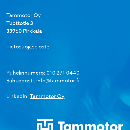
Tammotor Oy
Tuottotie 3
33960 Pirkkala
Tietosuojaseloste
Puhelinnumero:
010 271 0440
Sähköposti:
info@tammotor.fi
LinkedIn:
Tammotor Oy