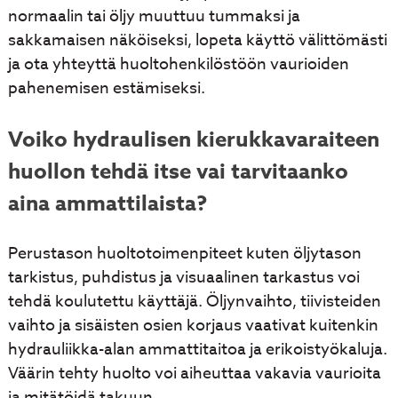
normaalin tai öljy muuttuu tummaksi ja
sakkamaisen näköiseksi, lopeta käyttö välittömästi
ja ota yhteyttä huoltohenkilöstöön vaurioiden
pahenemisen estämiseksi.
Voiko hydraulisen kierukkavaraiteen
huollon tehdä itse vai tarvitaanko
aina ammattilaista?
Perustason huoltotoimenpiteet kuten öljytason
tarkistus, puhdistus ja visuaalinen tarkastus voi
tehdä koulutettu käyttäjä. Öljynvaihto, tiivisteiden
vaihto ja sisäisten osien korjaus vaativat kuitenkin
hydrauliikka-alan ammattitaitoa ja erikoistyökaluja.
Väärin tehty huolto voi aiheuttaa vakavia vaurioita
ja mitätöidä takuun.