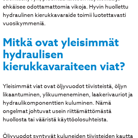
ehkäisee odottamattomia vikoja. Hyvin huollettu
hydraulinen kierukkavaraide toimii luotettavasti
vuosikymmeniä.
Mitkä ovat yleisimmät
hydraulisen
kierukkavaraiteen viat?
Yleisimmät viat ovat öljyvuodot tiivisteistä, öljyn
likaantuminen, ylikuumeneminen, laakerivauriot ja
hydraulikomponenttien kuluminen. Nämä
ongelmat johtuvat usein riittämättömästä
huollosta tai vääristä käyttöolosuhteista.
Öljyvuodot syntyvät kuluneiden tiivisteiden kautta