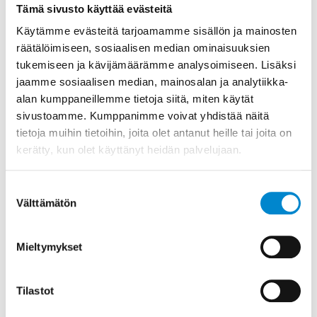
osien kulumisesta ja öljyn kunnosta.
Tämä sivusto käyttää evästeitä
Lämpökuvauksella voidaan havaita
Käytämme evästeitä tarjoamamme sisällön ja mainosten
ylikuumentuneet alueet ja toimintahäiriöt.
räätälöimiseen, sosiaalisen median ominaisuuksien
tukemiseen ja kävijämäärämme analysoimiseen. Lisäksi
Tärinämittaus paljastaa laakerivauriot ja
jaamme sosiaalisen median, mainosalan ja analytiikka-
epätasapainon. Painemittaukset eri pisteissä
alan kumppaneillemme tietoja siitä, miten käytät
paljastavat tukkeumat, vuodot ja venttiilien
sivustoamme. Kumppanimme voivat yhdistää näitä
toimintahäiriöt. Systemaattinen lähestymistapa
tietoja muihin tietoihin, joita olet antanut heille tai joita on
kerätty, kun olet käyttänyt heidän palvelujaan.
nopeuttaa vian löytämistä ja vähentää turhia
komponenttien vaihtoja.
Suostumuksen
Välttämätön
Mitä varaosia
valinta
hydrauliseen
Mieltymykset
kierukkavaraiteeseen
kannattaa varastoida?
Tilastot