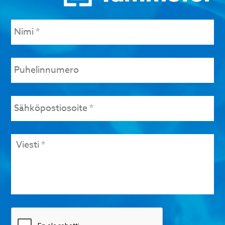
Nimi
*
Puhelinnumero
Sähköpostiosoite
*
Viesti
*
Tarkistus