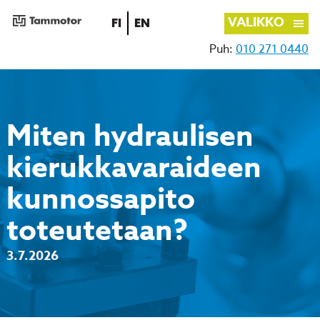
VALIKKO
SUOMI
ENGLISH
FI
EN
Puh:
010 271 0440
Siirry
sisältöön
Miten hydraulisen
kierukkavaraideen
kunnossapito
toteutetaan?
3.7.2026