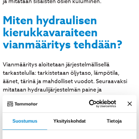
ja mitataan sisäisten osien kuluminen.
Miten hydraulisen
kierukkavaraiteen
vianmääritys tehdään?
Vianmääritys aloitetaan järjestelmällisellä
tarkastelulla: tarkistetaan öljytaso, lämpötila,
äänet, tärinä ja mahdolliset vuodot. Seuraavaksi
mitataan hydraulijärjestelmän paine ja
virtausnopeus toimintahäiriön paikantamiseksi.
Öljynäytteen analysointi paljastaa
Suostumus
Yksityiskohdat
Tietoja
metallihiukkasten määrän, veden sisällön ja öljyn
happamuuden. Nämä arvot kertovat sisäisten