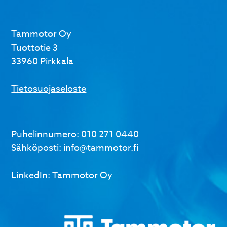
Tammotor Oy
Tuottotie 3
33960 Pirkkala
Tietosuojaseloste
Puhelinnumero:
010 271 0440
Sähköposti:
info@tammotor.fi
LinkedIn:
Tammotor Oy