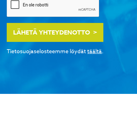
LÄHETÄ YHTEYDENOTTO
Tietosuojaselosteemme löydät
täältä
.