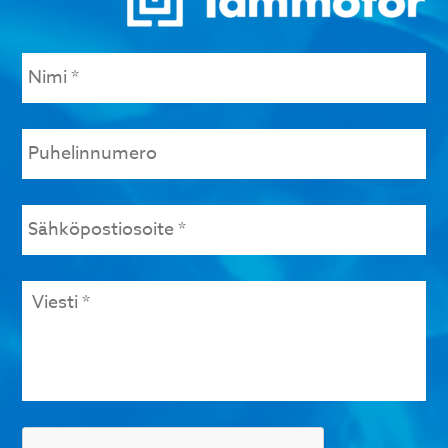
Nimi
*
Puhelinnumero
Sähköpostiosoite
*
Viesti
*
Tarkistus