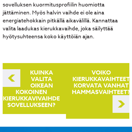
sovelluksen kuormitusprofiilin huomiotta
jättäminen. Myös halvin vaihde ei ole aina
energiatehokkain pitkällä aikavälillä. Kannattaa
valita laadukas kierukkavaihde, joka säilyttää
hyötysuhteensa koko käyttöiän ajan.
Artikkelien
KUINKA
VOIKO
selaus
VALITA
KIERUKKAVAIHTEET
OIKEAN
KORVATA VANHAT
KOKOINEN
HAMMASVAIHTEET?
KIERUKKAVIVAIHDE
SOVELLUKSEEN?