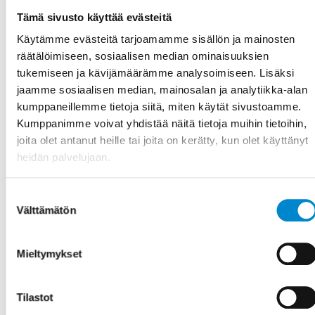
energiatehokkuudessa?
Tämä sivusto käyttää evästeitä
Käytämme evästeitä tarjoamamme sisällön ja mainosten
Kierukkavaihteiden hyötysuhde on tyypillisesti 95-
räätälöimiseen, sosiaalisen median ominaisuuksien
tukemiseen ja kävijämäärämme analysoimiseen. Lisäksi
98 prosenttia, kun taas suorahammastuksien
jaamme sosiaalisen median, mainosalan ja analytiikka-alan
hammasvaihteissa se jää 90-95 prosenttiin ja
kumppaneillemme tietoja siitä, miten käytät sivustoamme.
kartiovaihteissa 85-92 prosenttiin. Ero johtuu
Kumppanimme voivat yhdistää näitä tietoja muihin tietoihin,
kierukkavaihteiden suuremmasta kosketuspinta-
joita olet antanut heille tai joita on kerätty, kun olet käyttänyt
alasta ja tasaisemmasta voimansiirrosta.
heidän palvelujaan.
Suorahammasvaihteissa hampaiden kosketus on
Suostumuksen
pistemäistä, mikä aiheuttaa suurempia paineita ja
Välttämätön
valinta
enemmän kitkaa. Kierukkavaihteissa kosketus on
viivamaisempaa ja kuormitus jakautuu useammalle
Mieltymykset
hampaalle samanaikaisesti, mikä vähentää
energiahävikkiä merkittävästi.
Tilastot