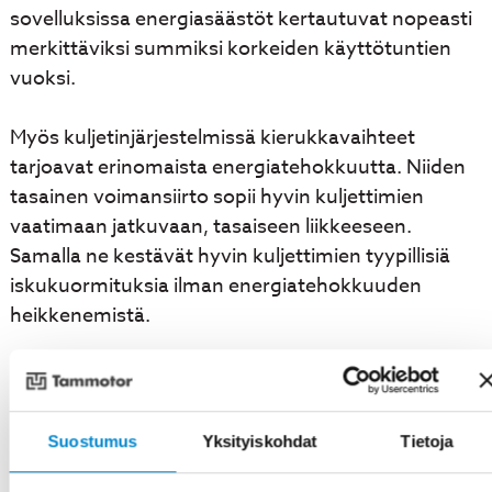
sovelluksissa energiasäästöt kertautuvat nopeasti
merkittäviksi summiksi korkeiden käyttötuntien
vuoksi.
Myös kuljetinjärjestelmissä kierukkavaihteet
tarjoavat erinomaista energiatehokkuutta. Niiden
tasainen voimansiirto sopii hyvin kuljettimien
vaatimaan jatkuvaan, tasaiseen liikkeeseen.
Samalla ne kestävät hyvin kuljettimien tyypillisiä
iskukuormituksia ilman energiatehokkuuden
heikkenemistä.
Mikä ero on
kierukkavaihteiden ja
Suostumus
Yksityiskohdat
Tietoja
muiden vaihdetyyppien