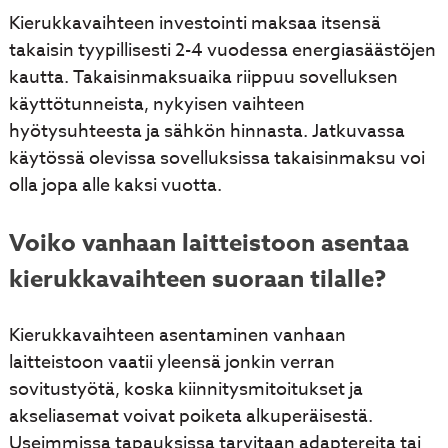
Kierukkavaihteen investointi maksaa itsensä
takaisin tyypillisesti 2-4 vuodessa energiasäästöjen
kautta. Takaisinmaksuaika riippuu sovelluksen
käyttötunneista, nykyisen vaihteen
hyötysuhteesta ja sähkön hinnasta. Jatkuvassa
käytössä olevissa sovelluksissa takaisinmaksu voi
olla jopa alle kaksi vuotta.
Voiko vanhaan laitteistoon asentaa
kierukkavaihteen suoraan tilalle?
Kierukkavaihteen asentaminen vanhaan
laitteistoon vaatii yleensä jonkin verran
sovitustyötä, koska kiinnitysmitoitukset ja
akseliasemat voivat poiketa alkuperäisestä.
Useimmissa tapauksissa tarvitaan adaptereita tai