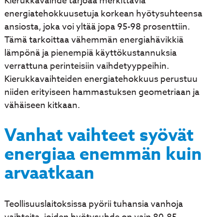
Kierukkavaihde tarjoaa merkittäviä
energiatehokkuusetuja korkean hyötysuhteensa
ansiosta, joka voi yltää jopa 95-98 prosenttiin.
Tämä tarkoittaa vähemmän energiahävikkiä
lämpönä ja pienempiä käyttökustannuksia
verrattuna perinteisiin vaihdetyyppeihin.
Kierukkavaihteiden energiatehokkuus perustuu
niiden erityiseen hammastuksen geometriaan ja
vähäiseen kitkaan.
Vanhat vaihteet syövät
energiaa enemmän kuin
arvaatkaan
Teollisuuslaitoksissa pyörii tuhansia vanhoja