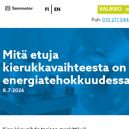
VALIKKO
SUOMI
ENGLISH
FI
EN
Puh:
010 271 04
Siirry
sisältöön
Mitä etuja
kierukkavaihteesta on
energiatehokkuudess
8.7.2026