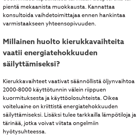
pientä mekaanista muokkausta. Kannattaa
konsultoida vaihdetoimittajaa ennen hankintaa
varmistaakseen yhteensopivuuden.
Millainen huolto kierukkavaihteita
vaatii energiatehokkuuden
säilyttämiseksi?
Kierukkavaihteet vaativat säännöllistä öljynvaihtoa
2000-8000 käyttötunnin välein riippuen
kuormituksesta ja käyttöolosuhteista. Oikea
voiteluaine on kriittistä energiatehokkuuden
säilyttämiseksi. Lisäksi tulee tarkkailla lämpötiloja ja
tärinää, jotka voivat viitata ongelmiin
hyötysuhteessa.