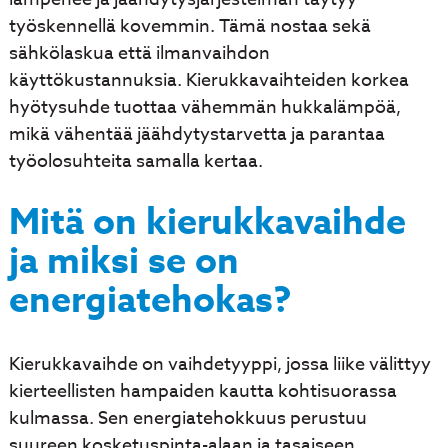
työskennellä kovemmin. Tämä nostaa sekä
sähkölaskua että ilmanvaihdon
käyttökustannuksia. Kierukkavaihteiden korkea
hyötysuhde tuottaa vähemmän hukkalämpöä,
mikä vähentää jäähdytystarvetta ja parantaa
työolosuhteita samalla kertaa.
Mitä on kierukkavaihde
ja miksi se on
energiatehokas?
Kierukkavaihde on vaihdetyyppi, jossa liike välittyy
kierteellisten hampaiden kautta kohtisuorassa
kulmassa. Sen energiatehokkuus perustuu
suureen kosketuspinta-alaan ja tasaiseen