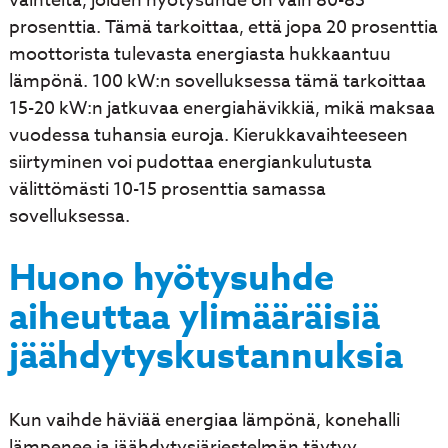
vaihteita, joiden hyötysuhde on vain 80-85
prosenttia. Tämä tarkoittaa, että jopa 20 prosenttia
moottorista tulevasta energiasta hukkaantuu
lämpönä. 100 kW:n sovelluksessa tämä tarkoittaa
15-20 kW:n jatkuvaa energiahävikkiä, mikä maksaa
vuodessa tuhansia euroja. Kierukkavaihteeseen
siirtyminen voi pudottaa energiankulutusta
välittömästi 10-15 prosenttia samassa
sovelluksessa.
Huono hyötysuhde
aiheuttaa ylimääräisiä
jäähdytyskustannuksia
Kun vaihde häviää energiaa lämpönä, konehalli
lämpenee ja jäähdytysjärjestelmän täytyy