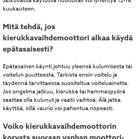
Jatkuvassa käytössä huoltoväli voi lyhentyä 12-18
kuukauteen.
Mitä tehdä, jos
kierukkavaihdemoottori alkaa käydä
epätasaisesti?
Epätasainen käynti johtuu yleensä kulumisesta tai
voitelun puutteesta. Tarkista ensin voitelu ja
täydennä tarvittaessa suositeltua voiteluainetta.
Jos ongelma jatkuu, kierukka tai hammaspyörä
saattaa olla kulunut ja vaatii vaihtoa. Älä jatka
käyttöä, sillä vaurio voi pahentua nopeasti.
Voiko kierukkavaihdemoottorin
korvata suoraan vanhan moottori-