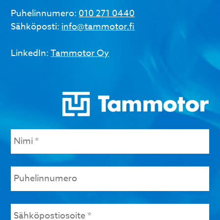
Puhelinnumero:
010 271 0440
Sähköposti:
info@tammotor.fi
LinkedIn:
Tammotor Oy
Nimi
*
Puhelinnumero
Sähköpostiosoite
*