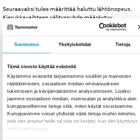
Seuraavaksi tulee määrittää haluttu lähtönopeus.
Kierukkavaihteen välityssuhde määräytyy
moottorin kierrosnopeuden ja halutun
lähtönopeuden perusteella. Yleisimmät
välityssuhteet ovat 10:1, 20:1, 40:1 ja 60:1.
Suostumus
Yksityiskohdat
Tietoja
Asennustapa vaikuttaa moottorin rakenteeseen ja
Tämä sivusto käyttää evästeitä
kiinnitysvaihtoehtoihin. Kierukkavaihdemoottorit
ovat saatavilla jalka-, laippa- ja aksiaalisilla
Käytämme evästeitä tarjoamamme sisällön ja mainosten
asennusvaihtoehdoilla. Ympäristöolosuhteet
räätälöimiseen, sosiaalisen median ominaisuuksien
tukemiseen ja kävijämäärämme analysoimiseen. Lisäksi
määrittävät tarvittavan suojausluokan, joka voi
jaamme sosiaalisen median, mainosalan ja analytiikka-alan
vaihdella IP54:stä IP66:een riippuen sovelluksesta.
kumppaneillemme tietoja siitä, miten käytät sivustoamme.
Kumppanimme voivat yhdistää näitä tietoja muihin tietoihin,
Kuinka paljon
joita olet antanut heille tai joita on kerätty, kun olet käyttänyt
kierukkavaihdemoottori
heidän palvelujaan.