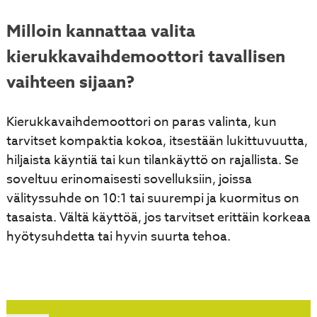
Milloin kannattaa valita
kierukkavaihdemoottori tavallisen
vaihteen sijaan?
Kierukkavaihdemoottori on paras valinta, kun
tarvitset kompaktia kokoa, itsestään lukittuvuutta,
hiljaista käyntiä tai kun tilankäyttö on rajallista. Se
soveltuu erinomaisesti sovelluksiin, joissa
välityssuhde on 10:1 tai suurempi ja kuormitus on
tasaista. Vältä käyttöä, jos tarvitset erittäin korkeaa
hyötysuhdetta tai hyvin suurta tehoa.
Artikkelien