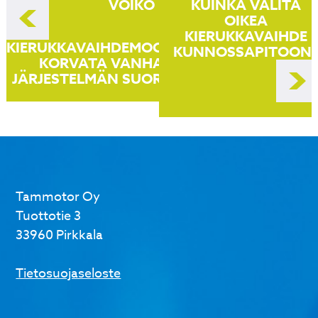
VOIKO
KUINKA VALITA
selaus
OIKEA
KIERUKKAVAIHDE
KIERUKKAVAIHDEMOOTTORI
KUNNOSSAPITOON
KORVATA VANHAN
JÄRJESTELMÄN SUORAAN?
Tammotor Oy
Tuottotie 3
33960 Pirkkala
Tietosuojaseloste