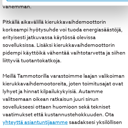
vähemmän.
Pitkällä aikavälillä kierukkavaihdemoottorin
korkeampi hyötysuhde voi tuoda energiasäästöjä,
erityisesti jatkuvassa käytössä olevissa
sovelluksissa. Lisäksi kierukkavaihdemoottorin
pidempi käyttöikä vähentää vaihtotarvetta ja siihen
liittyviä tuotantokatkoja.
Meillä Tammotorilla varastoimme laajan valikoiman
kierukkavaihdemootoreita, joten toimitusajat ovat
lyhyet ja hinnat kilpailukykyisiä. Autamme
valitsemaan oikean ratkaisun juuri sinun
sovellukseesi ottaen huomioon sekä tekniset
vaatimukset että kustannustehokkuuden. Ota
yhteyttä asiantuntijaamme
saadaksesi yksilöllisen