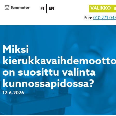
VALIKKO
SUOMI
ENGLISH
FI
EN
Puh:
010 271 04
Siirry
sisältöön
Miksi
kierukkavaihdemootto
on suosittu valinta
kunnossapidossa?
12.6.2026