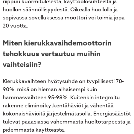
riippuu kuormituksesta, käyttöolosuhteista ja
huollon säännöllisyydestä. Oikealla huollolla ja
sopivassa sovelluksessa moottori voi toimia jopa
20 vuotta.
Miten kierukkavaihdemoottorin
tehokkuus vertautuu muihin
vaihteisiin?
Kierukkavaihteen hyötysuhde on tyypillisesti 70-
90%, mikä on hieman alhaisempi kuin
hammasvaihteen 95-98%. Kuitenkin integroitu
rakenne eliminoi kytkentähäviöt ja vähentää
kokonaishäviöitä järjestelmätasolla. Energiasäästöt
tulevat pääasiassa vähemmästä huoltotarpeesta ja
pidemmästä käyttöiästä.