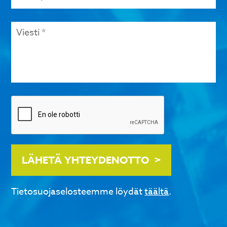
Viesti
*
Tarkistus
LÄHETÄ YHTEYDENOTTO
Tietosuojaselosteemme löydät
täältä
.