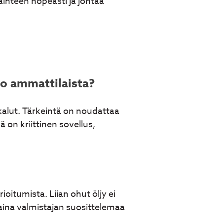
vaihteen nopeasti ja johtaa
ko ammattilaista?
ökalut. Tärkeintä on noudattaa
 on kriittinen sovellus,
oitumista. Liian ohut öljy ei
ä aina valmistajan suosittelemaa