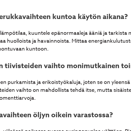
ierukkavaihteen kuntoa käytön aikana?
 lämpötilaa, kuuntele epänormaaleja ääniä ja tarkista 
rjaa huolloista ja havainnoista. Mittaa energiankulutust
onontuvaan kuntoon.
 tiivisteiden vaihto monimutkainen to
teen purkamista ja erikoistyökaluja, joten se on yleens
steiden vaihto on mahdollista tehdä itse, mutta sisäiste
momenttiarvoja.
avaihteen öljyn oikein varastossa?