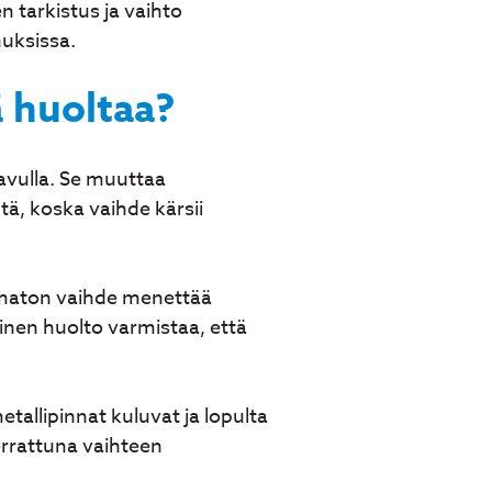
 tarkistus ja vaihto
uksissa.
ä huoltaa?
 avulla. Se muuttaa
ä, koska vaihde kärsii
tamaton vaihde menettää
inen huolto varmistaa, että
etallipinnat kuluvat ja lopulta
errattuna vaihteen