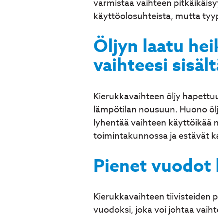
varmistaa vaihteen pitkäikäisyy
käyttöolosuhteista, mutta tyyp
Öljyn laatu he
vaihteesi sisält
Kierukkavaihteen öljy hapettuu
lämpötilan nousuun. Huono öljy
lyhentää vaihteen käyttöikää m
toimintakunnossa ja estävät kal
Pienet vuodot 
Kierukkavaihteen tiivisteiden 
vuodoksi, joka voi johtaa vaih