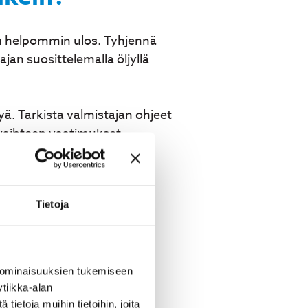
luu helpommin ulos. Tyhjennä
jan suosittelemalla öljyllä
jyä. Tarkista valmistajan ohjeet
ä vaihteen vaatimukset.
Tietoja
 ominaisuuksien tukemiseen
tiikka-alan
ietoja muihin tietoihin, joita