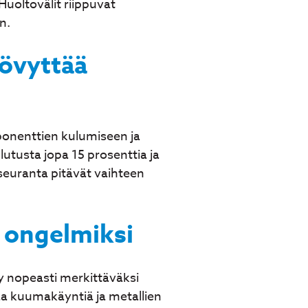
Huoltovälit riippuvat
n.
yövyttää
mponenttien kulumiseen ja
utusta jopa 15 prosenttia ja
 seuranta pitävät vaihteen
i ongelmiksi
yy nopeasti merkittäväksi
aa kuumakäyntiä ja metallien