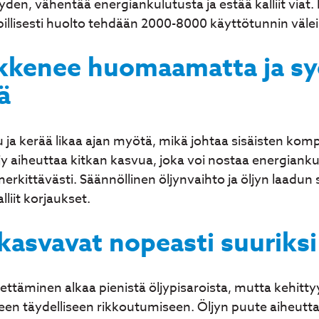
den, vähentää energiankulutusta ja estää kalliit viat. 
illisesti huolto tehdään 2000-8000 käyttötunnin välei
ikkenee huomaamatta ja s
ä
 ja kerää likaa ajan myötä, mikä johtaa sisäisten ko
 aiheuttaa kitkan kasvua, joka voi nostaa energiankul
erkittävästi. Säännöllinen öljynvaihto ja öljyn laadun
liit korjaukset.
kasvavat nopeasti suuriks
pettäminen alkaa pienistä öljypisaroista, mutta kehitt
teen täydelliseen rikkoutumiseen. Öljyn puute aiheutt