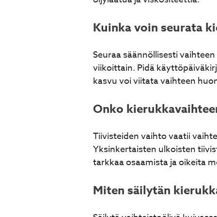
Kuinka voin seurata k
Seuraa säännöllisesti vaihteen
viikoittain. Pidä käyttöpäiväki
kasvu voi viitata vaihteen hu
Onko kierukkavaihteen
Tiivisteiden vaihto vaatii vaih
Yksinkertaisten ulkoisten tiivi
tarkkaa osaamista ja oikeita 
Miten säilytän kierukk