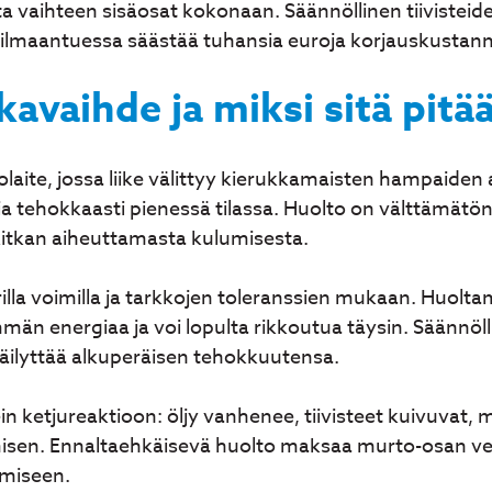
 vaihteen sisäosat kokonaan. Säännöllinen tiivisteiden
lmaantuessa säästää tuhansia euroja korjauskustann
avaihde ja miksi sitä pitä
laite, jossa liike välittyy kierukkamaisten hampaiden
 tehokkaasti pienessä tilassa. Huolto on välttämätönt
kitkan aiheuttamasta kulumisesta.
rilla voimilla ja tarkkojen toleranssien mukaan. Huol
n energiaa ja voi lopulta rikkoutua täysin. Säännöll
 säilyttää alkuperäisen tehokkuutensa.
in ketjureaktioon: öljy vanhenee, tiivisteet kuivuvat, m
simisen. Ennaltaehkäisevä huolto maksaa murto-osan v
imiseen.