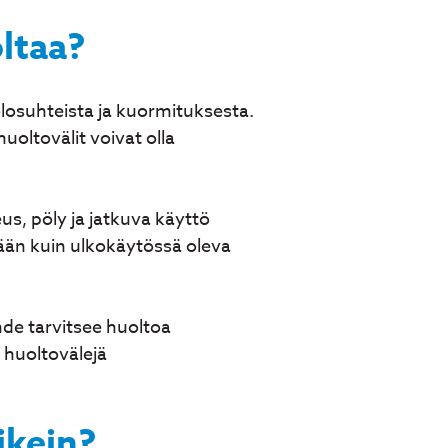
ltaa?
olosuhteista ja kuormituksesta.
oltovälit voivat olla
us, pöly ja jatkuva käyttö
ään kuin ulkokäytössä oleva
de tarvitsee huoltoa
 huoltovälejä
ikein?