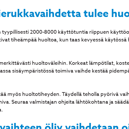
ierukkavaihdetta tulee huo
 tyypillisesti 2000-8000 käyttötuntia riippuen käyttö
ivat tiheämpää huoltoa, kun taas kevyessä käytössä hu
erkittävästi huoltoväleihin. Korkeat lämpötilat, koste
aassa sisäympäristössä toimiva vaihde kestää pidemp
ä myös huoltotiheyden. Täydellä teholla pyörivä vaih
iva. Seuraa valmistajan ohjeita lähtökohtana ja säädä
a.
vaihteen öljy vaihdetaan o