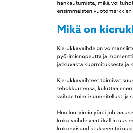
hankautumista, mikä voi tuhota
ensimmäisten vuotomerkkien i
Mikä on kierukk
Kierukkavaihde on voimansiirto
pyörimisnopeutta ja momenttia
jatkuvasta kuormituksesta ja 
Kierukkavaihteet toimivat suu
tehokkuutensa, kuluttaa enemmä
vaihde toimii suunnitellusti ja
Huollon laiminlyönti johtaa use
koko vaihde vaatii kalliin uu
kokonaisuudistukseen tai uus