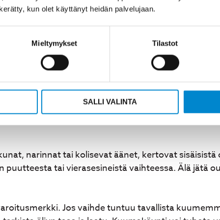
n kerätty, kun olet käyttänyt heidän palvelujaan.
ta?
Mieltymykset
Tilastot
n merkkejä ovat öljyvuodot, epänormaalit äänet, yli
kulutuksen kasvu viittaavat huoltotarpeeseen. Nämä 
seuranta on tärkeää.
uoltotarpeesta. Pienetkin pisarat kertovat tiivisteide
SALLI VALINTA
at nopeasti, joten ne tulee korjata välittömästi enn
unat, narinnat tai kolisevat äänet, kertovat sisäisist
n puutteesta tai vierasesineistä vaihteessa. Älä jätä 
roitusmerkki. Jos vaihde tuntuu tavallista kuumemma