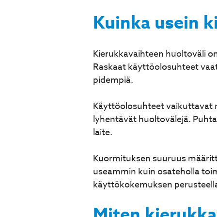
Kuinka usein k
Kierukkavaihteen huoltoväli on
Raskaat käyttöolosuhteet vaat
pidempiä.
Käyttöolosuhteet vaikuttavat m
lyhentävät huoltovälejä. Puht
laite.
Kuormituksen suuruus määrittä
useammin kuin osateholla toim
käyttökokemuksen perusteell
Miten kierukka