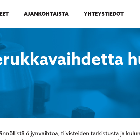
EET
AJANKOHTAISTA
YHTEYSTIEDOT
erukkavaihdetta h
nnöllistä öljynvaihtoa, tiivisteiden tarkistusta ja kul