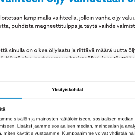
loitetaan lämpimällä vaihteella, jolloin vanha öljy va
tta, puhdista magneettitulppa ja täytä vaihde valmista
tä sinulla on oikea öljylaatu ja riittävä määrä uutta öl
tä. Käytä aina laadukasta vaihteistoöljyä, joka täyttä
ksi minuutiksi öljyn lämmittämiseksi
että se jäähtyy turvalliseen käsittelylämpötilaan
Yksityiskohdat
 anna vanhan öljyn valua kokonaan ulos
etallilastuista ja kiinnitä takaisin
llä täyttöaukon kautta oikeaan tasoon
itä
yksen jälkeen ja lisää tarvittaessa
mme sisällön ja mainosten räätälöimiseen, sosiaalisen median
iseen. Lisäksi jaamme sosiaalisen median, mainosalan ja analy
kertovat kierukkavaihteen
, miten käytät sivustoamme. Kumppanimme voivat yhdistää näitä t