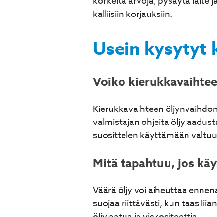
korkeita arvoja, pysäytä laite 
kalliisiin korjauksiin.
Usein kysytyt
Voiko kierukkavaihteen
Kierukkavaihteen öljynvaihdon v
valmistajan ohjeita öljylaadust
suosittelen käyttämään valtuut
Mitä tapahtuu, jos käy
Väärä öljy voi aiheuttaa ennena
suojaa riittävästi, kun taas li
öljylaatua ja viskositeettia.