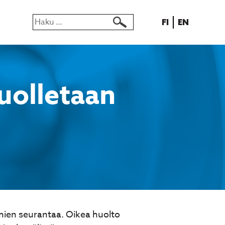
Haku:
SUOMI
ENGLISH
FI
EN
uolletaan
umien seurantaa. Oikea huolto