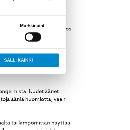
Markkinointi
kuumeneminen ja värinä. Myös
oireet ilmaantuvat usein
n kulumisesta tai
SALLI KAIKKI
en suurempien vahinkojen
ä ongelmista. Uudet äänet
outoja ääniä huomiotta, vaan
lta tai lämpömittari näyttää