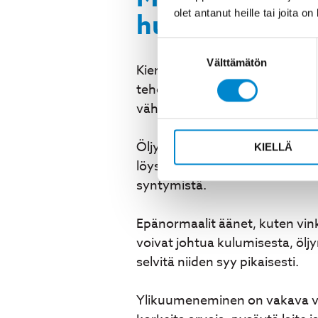
olet antanut heille tai joita o
huoltotarpees
Suostumuksen
Välttämätön
valinta
Kierukkavaihteen huoltotarpee
tehokkuuden lasku ja energian
vähitellen, joten säännöllinen 
Öljyvuodot ovat selvin merkki h
KIELLÄ
löystymisestä. Vuodot pahenev
syntymistä.
Epänormaalit äänet, kuten vink
voivat johtua kulumisesta, öljy
selvitä niiden syy pikaisesti.
Ylikuumeneminen on vakava va