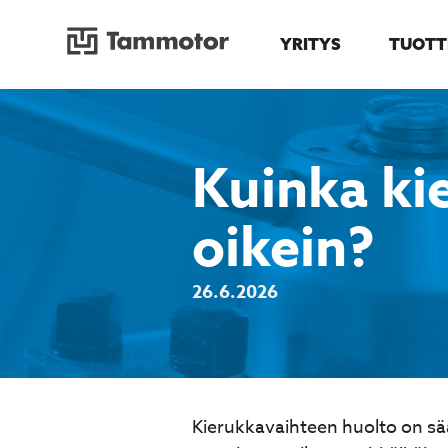
YRITYS
TUOTT
Siirry
sisältöön
Kuinka ki
oikein?
26.6.2026
Kierukkavaihteen huolto on sää