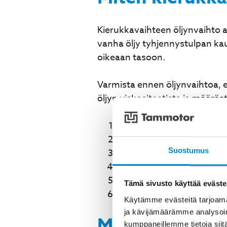
Kierukkavaihteen öljynvaihto a
vanha öljy tyhjennystulpan kau
oikeaan tasoon.
Varmista ennen öljynvaihtoa, et
öljyn viskositeetista ja määräs
Käynnistä vaihde muutama
Sammuta vaihde ja odota, 
Suostumus
Poista tyhjennystulppa ja
Puhdista magneettitulppa m
Täytä vaihde uudella öljy
Tämä sivusto käyttää eväste
Tarkista öljytaso käynnist
Käytämme evästeitä tarjoama
ja kävijämäärämme analysoim
Mitä merkkejä 
kumppaneillemme tietoja siitä