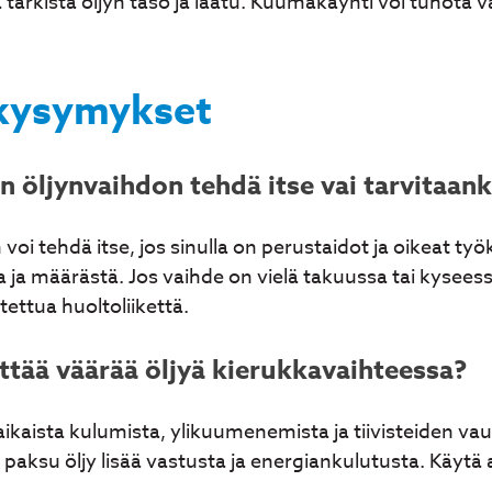
ja tarkista öljyn taso ja laatu. Kuumakäynti voi tuhota 
 kysymykset
 öljynvaihdon tehdä itse vai tarvitaan
oi tehdä itse, jos sinulla on perustaidot ja oikeat ty
a ja määrästä. Jos vaihde on vielä takuussa tai kyseessä
ettua huoltoliikettä.
ttää väärää öljyä kierukkavaihteessa?
ikaista kulumista, ylikuumenemista ja tiivisteiden vauri
ian paksu öljy lisää vastusta ja energiankulutusta. Käyt