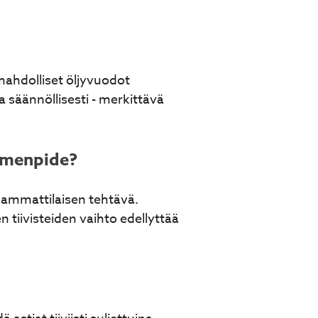
mahdolliset öljyvuodot
a säännöllisesti - merkittävä
imenpide?
ä ammattilaisen tehtävä.
n tiivisteiden vaihto edellyttää